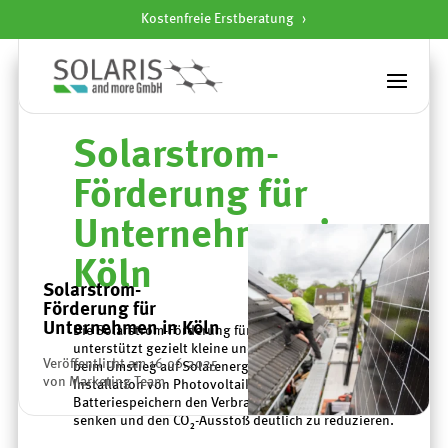
Kostenfreie Erstberatung
Startseite
»
Solarstrom-Förderung für Unternehmen in Köln
Solarstrom-
Förderung für
Unternehmen in
Köln
Solarstrom-
Förderung für
Unternehmen in Köln
Die Solarstrom-Förderung für Unternehmen in Köln
unterstützt gezielt kleine und mittlere Unternehmen
Veröffentlicht am 16.06.2025
beim Umstieg auf Solarenergie. Ziel ist es, durch die
von Marketing Team
Installation von Photovoltaik-Anlagen und
Batteriespeichern den Verbrauch fossiler Energien zu
senken und den CO₂-Ausstoß deutlich zu reduzieren.