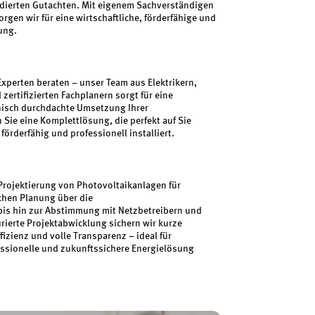
undierten Gutachten. Mit eigenem Sachverständigen
gen wir für eine wirtschaftliche, förderfähige und
ung.
xperten beraten – unser Team aus Elektrikern,
ertifizierten Fachplanern sorgt für eine
nisch durchdachte Umsetzung Ihrer
 Sie eine Komplettlösung, die perfekt auf Sie
 förderfähig und professionell installiert.
rojektierung von Photovoltaikanlagen für
chen Planung über die
bis hin zur Abstimmung mit Netzbetreibern und
rierte Projektabwicklung sichern wir kurze
zienz und volle Transparenz – ideal für
essionelle und zukunftssichere Energielösung