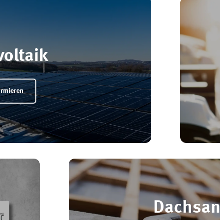
oltaik
formieren
Dachsan