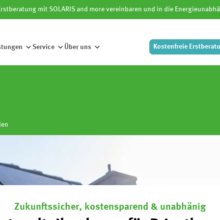
 Erstberatung mit SOLARIS and more vereinbaren und in die Energieunabhä
Kostenfreie
Erstberat
stungen
Service
Über uns
voltaikanlagen für Privat
den
Erfahren
Kundenorientiert
Zuverlässig
Zukunftssicher, kostensparend & unabhänig