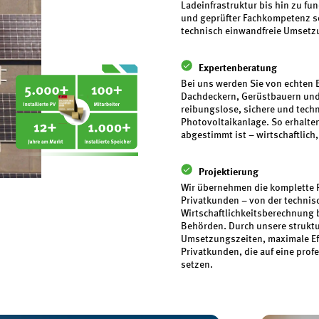
Ladeinfrastruktur bis hin zu f
und geprüfter Fachkompetenz sor
technisch einwandfreie Umsetz
Expertenberatung
Bei uns werden Sie von echten E
Dachdeckern, Gerüstbauern und z
reibungslose, sichere und tech
Photovoltaikanlage. So erhalten
abgestimmt ist – wirtschaftlich,
Projektierung
Wir übernehmen die komplette P
Privatkunden – von der technis
Wirtschaftlichkeitsberechnung 
Behörden. Durch unsere struktu
Umsetzungszeiten, maximale Effi
Privatkunden, die auf eine prof
setzen.