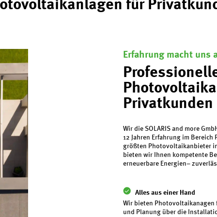
otovoltaikanlagen für Privatku
Erfahrung macht uns 
Professionell
Photovoltaika
Privatkunden
Wir die SOLARIS and more GmbH
12 Jahren Erfahrung im Bereich 
größten Photovoltaikanbieter im
bieten wir Ihnen kompetente B
erneuerbare Energien– zuverläss
Alles aus einer Hand
Wir bieten Photovoltaikanagen 
und Planung über die Installat