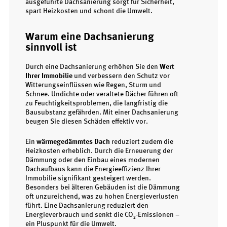
ausgeführte Dachsanierung sorgt für Sicherheit,
spart Heizkosten und schont die Umwelt.
Warum eine Dachsanierung
sinnvoll ist
Durch eine Dachsanierung erhöhen Sie den
Wert
Ihrer Immobilie
und verbessern den Schutz vor
Witterungseinflüssen wie Regen, Sturm und
Schnee. Undichte oder veraltete Dächer führen oft
zu Feuchtigkeitsproblemen, die langfristig die
Bausubstanz gefährden. Mit einer Dachsanierung
beugen Sie diesen Schäden effektiv vor.
Ein
wärmegedämmtes Dach
reduziert zudem die
Heizkosten erheblich. Durch die Erneuerung der
Dämmung oder den Einbau eines modernen
Dachaufbaus kann die Energieeffizienz Ihrer
Immobilie signifikant gesteigert werden.
Besonders bei älteren Gebäuden ist die Dämmung
oft unzureichend, was zu hohen Energieverlusten
führt. Eine Dachsanierung reduziert den
Energieverbrauch und senkt die CO₂-Emissionen –
ein Pluspunkt für die Umwelt.