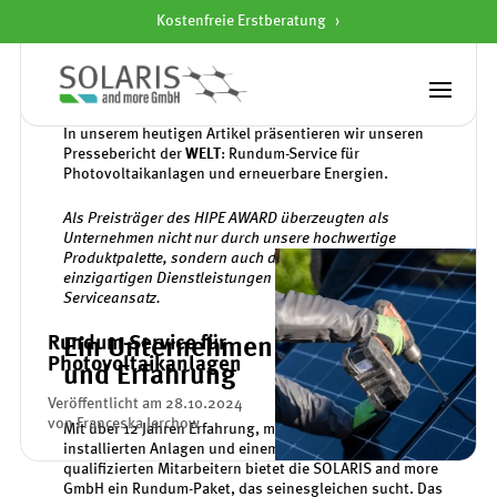
Kostenfreie Erstberatung
Startseite
»
Rundum-Service für Photovoltaikanlagen
In unserem heutigen Artikel präsentieren wir unseren
Pressebericht der
WELT
: Rundum-Service für
Photovoltaikanlagen und erneuerbare Energien.
Als Preisträger des HIPE AWARD überzeugten als
Unternehmen nicht nur durch unsere hochwertige
Produktpalette, sondern auch durch unsere
einzigartigen Dienstleistungen und den umfassenden
Serviceansatz.
Rundum-Service für
Ein Unternehmen mit Vision
Photovoltaikanlagen
und Erfahrung
Veröffentlicht am 28.10.2024
von Franceska Jerchow
M
it über 12 Jahren Erfahrung, mehr als 3.500
installierten Anlagen und einem Team von über 120
qualifizierten Mitarbeitern bietet die SOLARIS and more
GmbH ein Rundum-Paket, das seinesgleichen sucht. Das