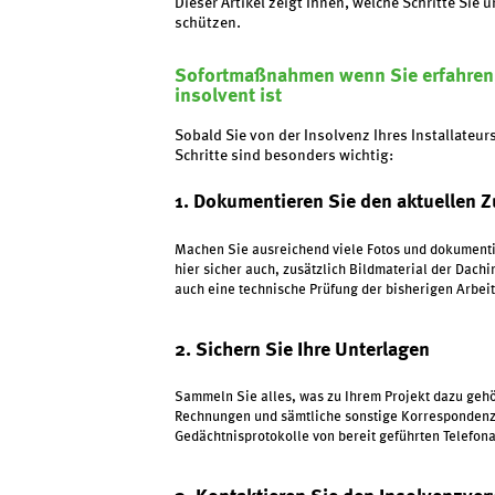
Dieser Artikel zeigt Ihnen, welche Schritte Sie
schützen.
Sofortmaßnahmen wenn Sie erfahren, 
insolvent ist
Sobald Sie von der Insolvenz Ihres Installateu
Schritte sind besonders wichtig:
1. Dokumentieren Sie den aktuellen 
Machen Sie ausreichend viele Fotos und dokumentier
hier sicher auch, zusätzlich Bildmaterial der Dachi
auch eine technische Prüfung der bisherigen Arbe
2. Sichern Sie Ihre Unterlagen
Sammeln Sie alles, was zu Ihrem Projekt dazu geh
Rechnungen und sämtliche sonstige Korrespondenz, 
Gedächtnisprotokolle von bereit geführten Telefona