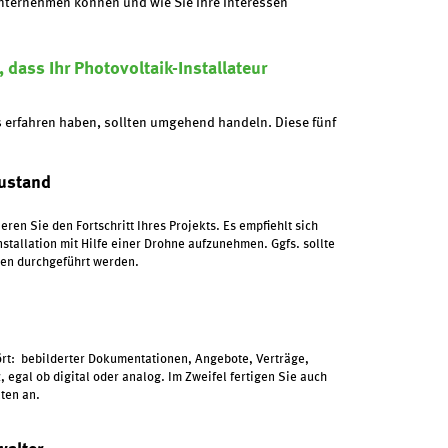
 unternehmen können und wie Sie Ihre Interessen
dass Ihr Photovoltaik-Installateur
rs erfahren haben, sollten umgehend handeln. Diese fünf
Zustand
en Sie den Fortschritt Ihres Projekts. Es empfiehlt sich
nstallation mit Hilfe einer Drohne aufzunehmen. Ggfs. sollte
iten durchgeführt werden.
ört: bebilderter Dokumentationen, Angebote, Verträge,
egal ob digital oder analog. Im Zweifel fertigen Sie auch
ten an.