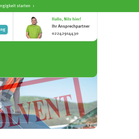
ngigkeit starten
Hallo, Nils hier!
QUICKLINKS
Ihr Ansprechpartner
ung
02242914430
PV-Anlagen
Balkonkraftwerke
Pachtanlagen
Gewerbe
Kontakt
Hallo, Markus hier!
Ihr Ansprechpartner
02242914430