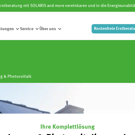
 Erstberatung mit SOLARIS and more vereinbaren und in die Energieunabhä
Kostenfreie
Erstberat
stungen
Service
Über uns
ONE: Dachsanierung & Phot
g & Photovoltaik
Erfahren
Kundenorientiert
Zuverlässig
Ihre Komplettlösung